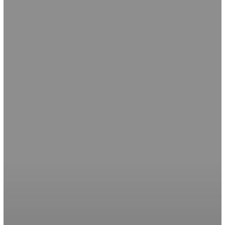
Tout
sur
shiny
wilds
casino