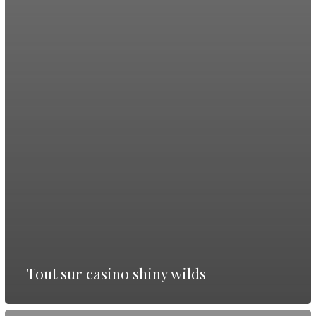
Tout sur casino shiny wilds