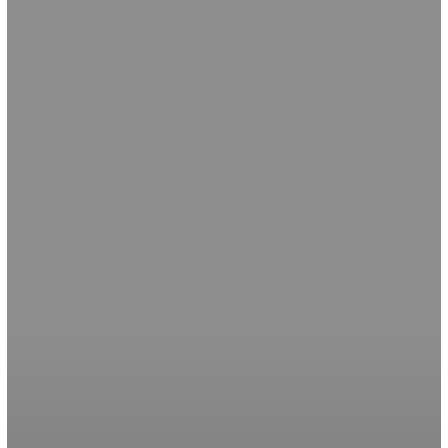
Tout
sur
shiny
wilds
casino