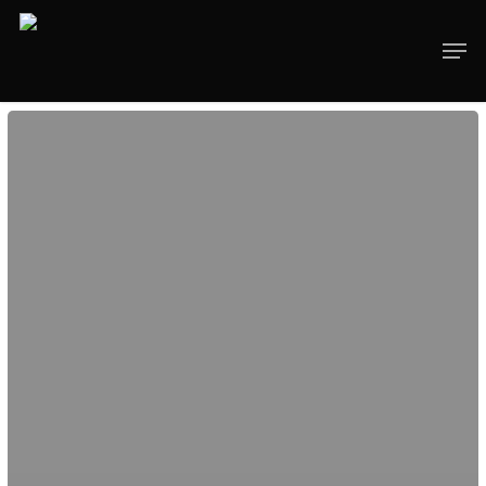
Skip
Men
to
main
content
Everything
about
casino
kikibet