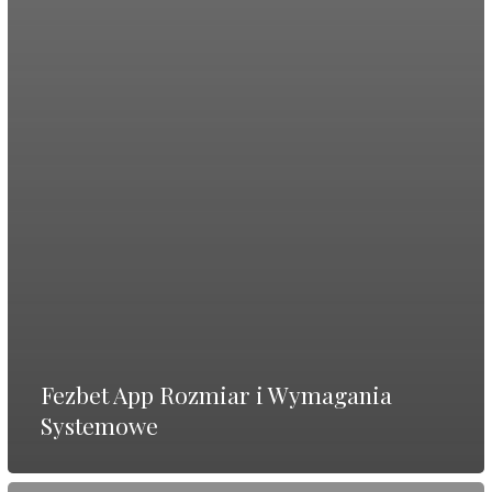
Fezbet App Rozmiar i Wymagania
Systemowe