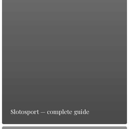
Slotosport — complete guide