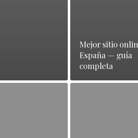
Mejor sitio onli
España — guía
completa
Leer
la
reseña
completa
—
guía