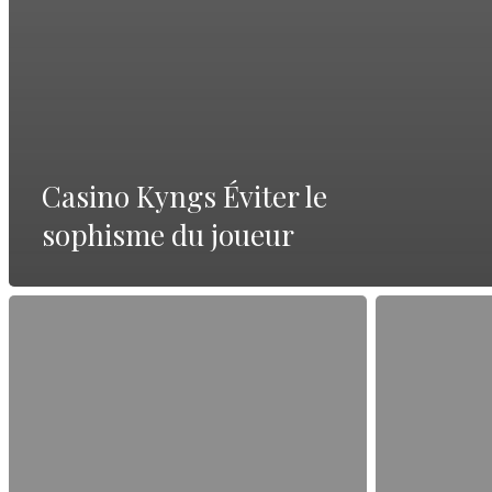
Casino Kyngs Éviter le
sophisme du joueur
Sito
Tutto
ufficiale
su
—
Giochi
guida
online
completa
in
Italia