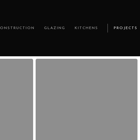
CONSTRUCTION
GLAZING
KITCHENS
PROJECTS
Visitar
el
sitio
—
guía
completa