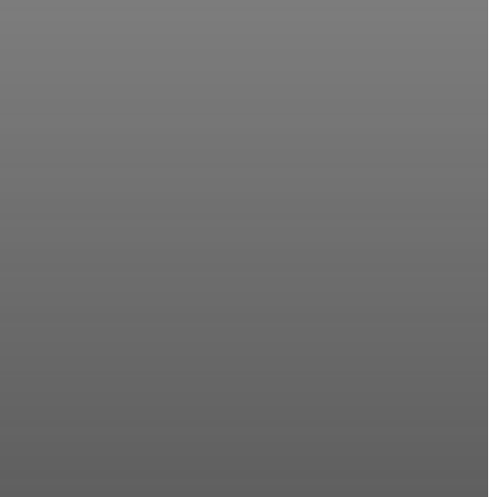
nt.
rk
DH