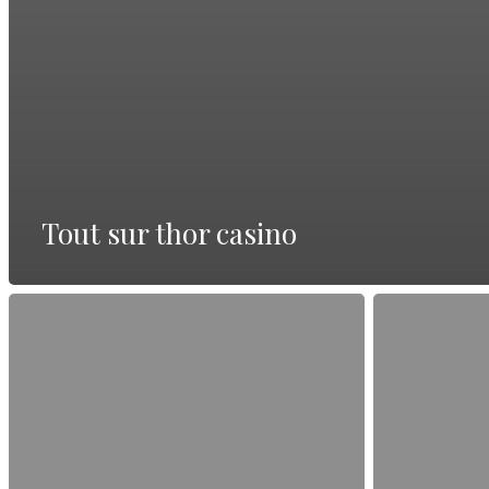
Tout sur thor casino
Everything
Alles
about
über
atefia
mehr
erfahren