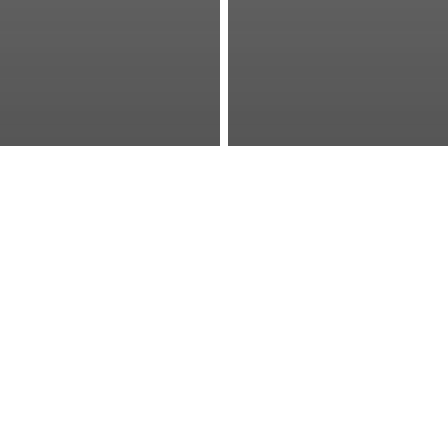
eserved.
über mehr
ren
Alles über mehr
Alles
über
Vollständige