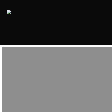
Skip
to
main
content
Tout
sur
thor
casino