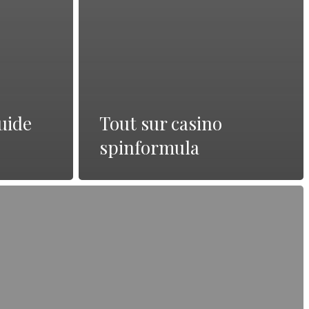
uide
Tout sur casino
spinformula