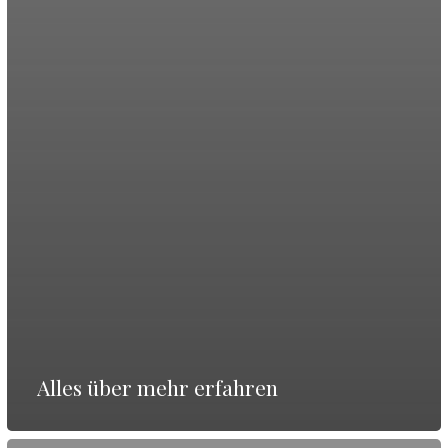
Alles über mehr erfahren