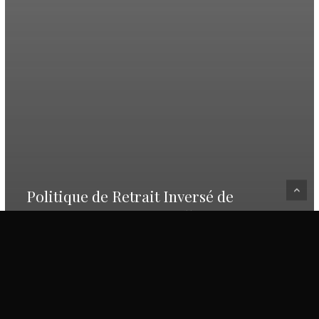
Politique de Retrait Inversé de
Vegasino et Pourquoi Elle est
Importante
De
ce