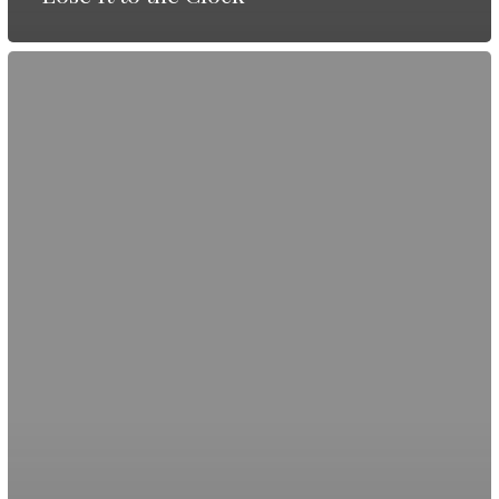
Fezbet
App
Rozmiar
i
Wymagania
Systemowe