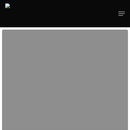
Skip
Men
to
main
content
Estave
Welcome
Bonus
Expiry:
Don’t
Lose
It
to
the
Clock