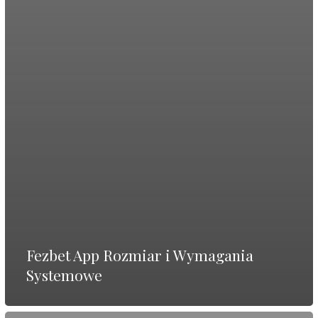
Fezbet App Rozmiar i Wymagania
Systemowe