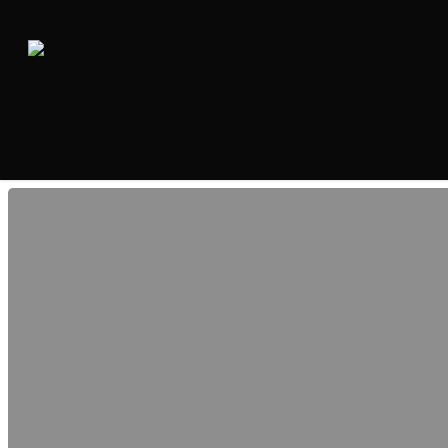
Skip
to
main
content
Salakasino
Suomessa
Pelaaminen
Oikein
Hoituvaa