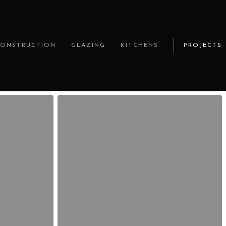
CONSTRUCTION
GLAZING
KITCHENS
PROJECTS
Slotuna
casino
Política
de
Documentos
Caducados