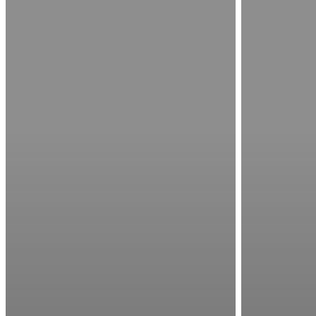
It
to
the
Clock