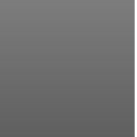
nt.
rk
DH