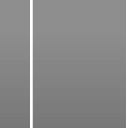
the
Clock