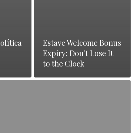
olítica
Estave Welcome Bonus
Expiry: Don’t Lose It
to the Clock