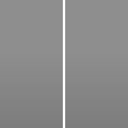
de
la
Mozzart
Bet
Difere
în
Funcție
de
Țară