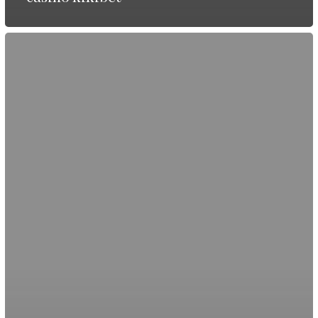
Tout
sur
casino
shiny
wilds