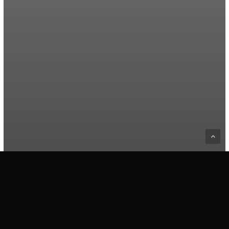
Tout sur shiny wilds casino
Casino
robocat