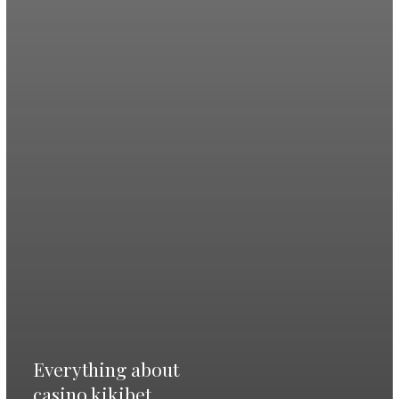
Everything about
casino kikibet