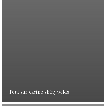
Tout sur casino shiny wilds