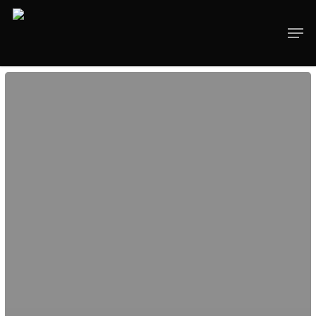
Skip
Men
to
main
content
Estave
Welcome
Bonus
Expiry:
Don’t
Lose
It
to
the
Clock