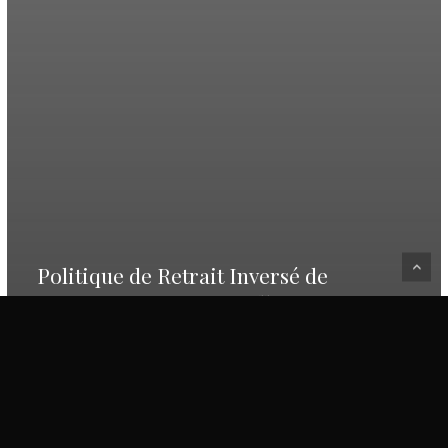
Politique de Retrait Inversé de
Vegasino et Pourquoi Elle est
Importante
De
ce