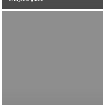
Slotosport
—
complete
guide