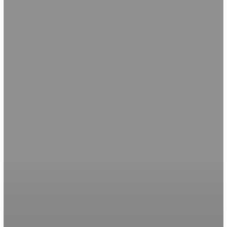
Tout
sur
Casino
Nine