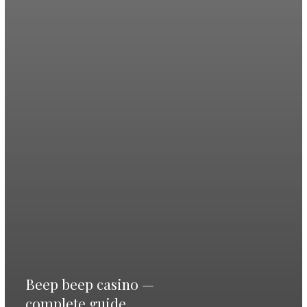
Beep beep casino —
complete guide