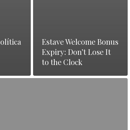
olítica
Estave Welcome Bonus
Expiry: Don’t Lose It
to the Clock