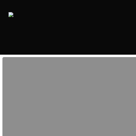
Skip
to
main
content
Exploring
Games
and
Jackpots
at
Drakaris
Casino
UK