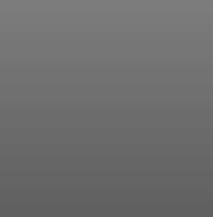
nt.
rk
DH