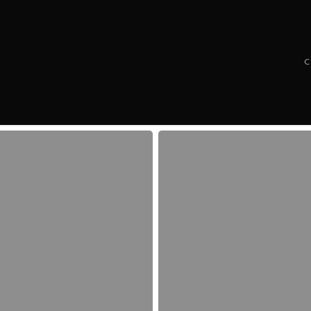
Slotuna
casino
Política
de
Documentos
Caducados