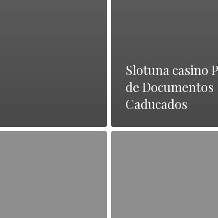
Slotuna casino P
de Documentos
Caducados
De
ce
Bonusul
de
Bun
Venit