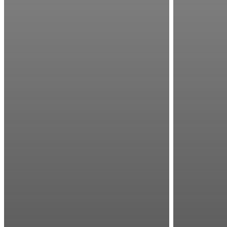
About
Contact