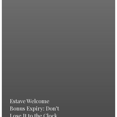
Estave Welcome
Bonus Expiry: Don’t
Lose It to the Clock