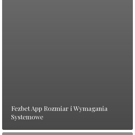
Fezbet App Rozmiar i Wymagania
Systemowe