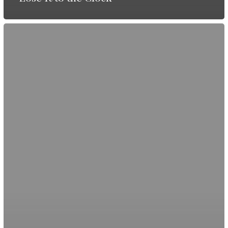
Fezbet
App
Rozmiar
i
Wymagania
Systemowe