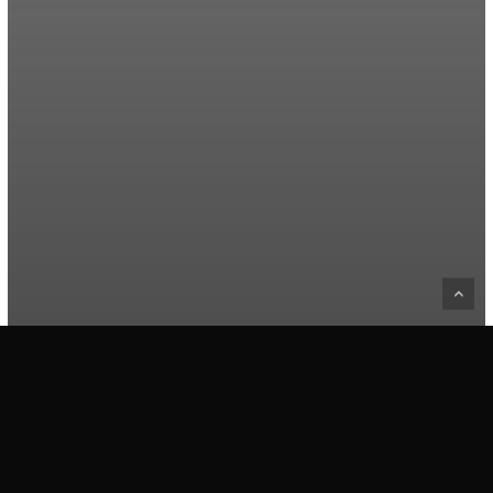
Casino robocat — guide complet
Robocat
casino