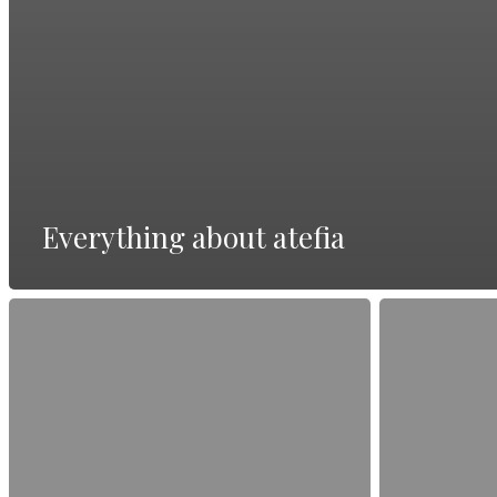
Everything about atefia
Beste
Alles
Online-
über
Seite
Vollständige
Deutschland
Bewertung
—
lesen
vollständiger