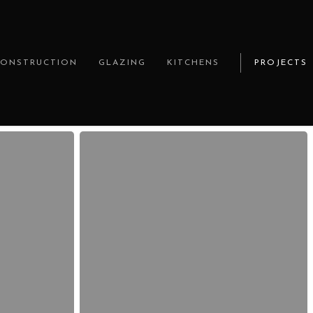
CONSTRUCTION
GLAZING
KITCHENS
PROJECTS
Alles
über
mehr
erfahren