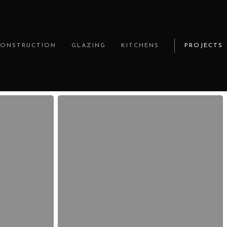
CONSTRUCTION
GLAZING
KITCHENS
PROJECTS
Alles
über
mehr
erfahren