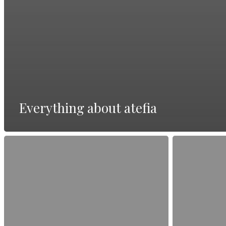
Everything about atefia
Beste
Alles
Online-
über
Seite
Vollständige
Deutschland
Bewertung
—
lesen
vollständiger