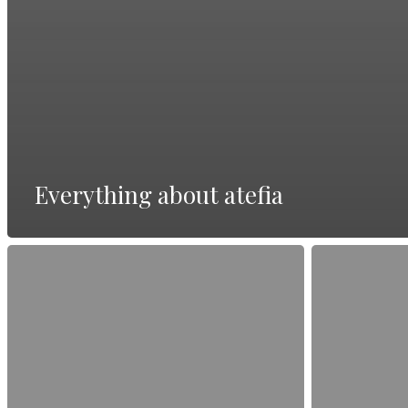
Everything about atefia
Beste
Alles
Online-
über
Seite
Vollständige
Deutschland
Bewertung
—
lesen
vollständiger