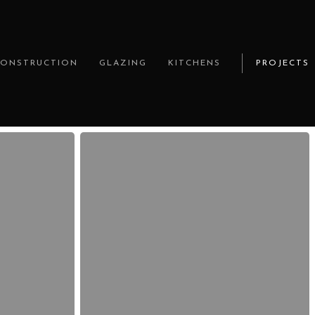
CONSTRUCTION
GLAZING
KITCHENS
PROJECTS
Alles
über
mehr
erfahren