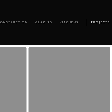
CONSTRUCTION
GLAZING
KITCHENS
PROJECTS
Alles
über
mehr
erfahren