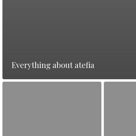
Everything about atefia
Beste
Alles
Online-
über
Seite
Vollständige
Deutschland
Bewertung
—
lesen
vollständiger