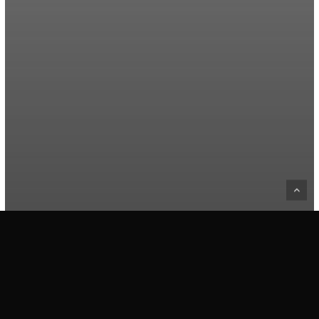
Tout sur shiny wilds casino
Casino
robocat