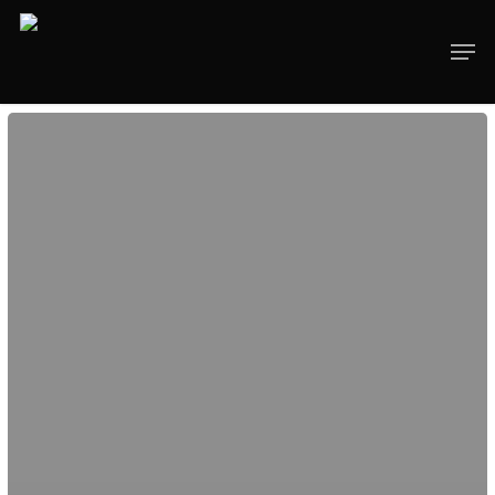
Skip
Men
to
main
content
Everything
about
casino
kikibet