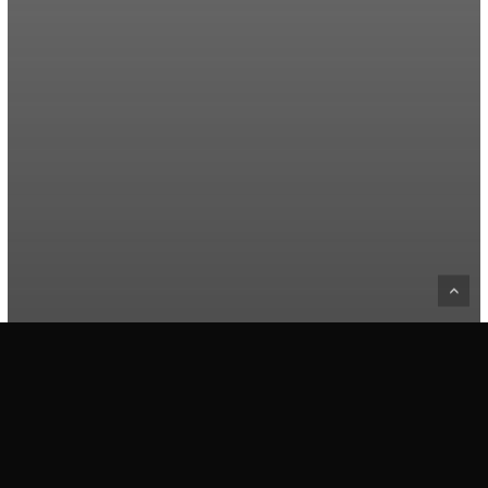
Tout sur shiny wilds casino
Casino
robocat