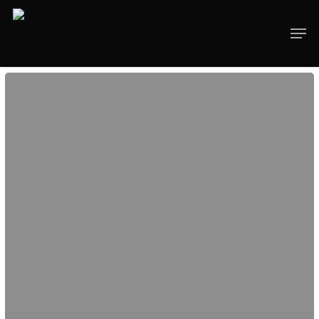
Skip
Men
to
main
content
Everything
about
casino
kikibet