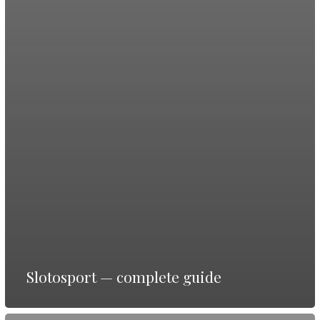
Slotosport — complete guide