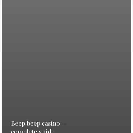
Beep beep casino —
complete guide