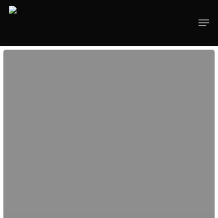
Skip
Men
to
main
content
Beep
beep
casino
—
complete
guide