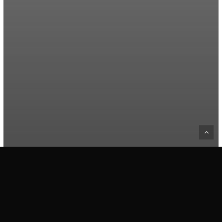
Tout sur Casino Nine
Sankra
casino