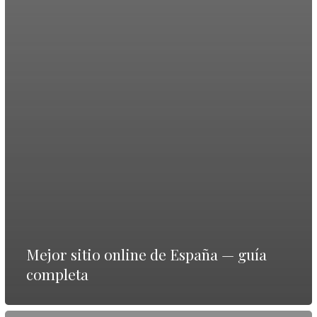
Mejor sitio online de España — guía
completa