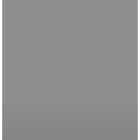
Visitar
el
sitio
—
guía
completa