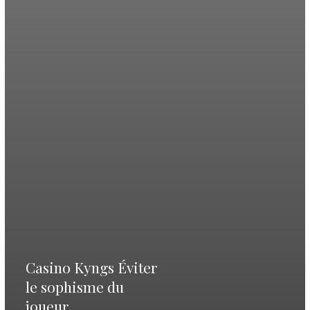
Casino Kyngs Éviter
le sophisme du
joueur