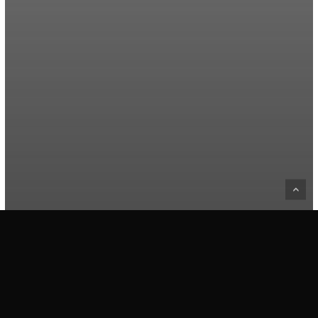
Visitar el sitio — guía completa
Sito
ufficiale