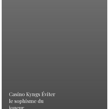
Casino Kyngs Éviter
le sophisme du
joueur