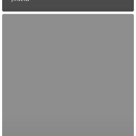
Mejor
sitio
online
de
España
—
guía
completa