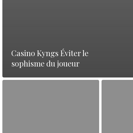
Casino Kyngs Éviter le
sophisme du joueur
Sito
Tutto
ufficiale
su
—
Giochi
guida
online
completa
in
Italia