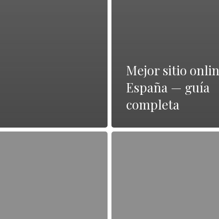
Mejor sitio onli
España — guía
completa
Leer
la
reseña
completa
—
guía