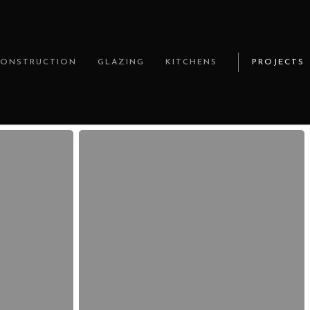
CONSTRUCTION
GLAZING
KITCHENS
PROJECTS
Visitar
el
sitio
—
guía
completa