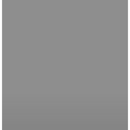
Bienvenidos
a
los
Casinos
Online
Sin
Dni