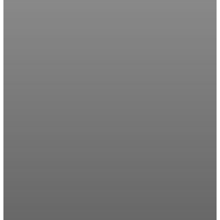
de
Țară