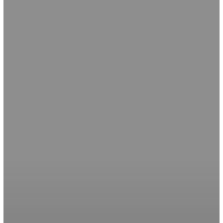
Tout
sur
Casino
Nine