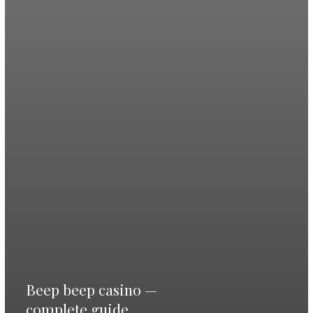
Beep beep casino —
complete guide