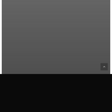
Tout sur Casino Nine
Sankra
casino