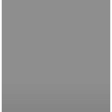
Slotuna
casino
Política
de
Documentos
Caducados