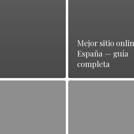
Mejor sitio onli
España — guía
completa
Leer
la
reseña
completa
—
guía