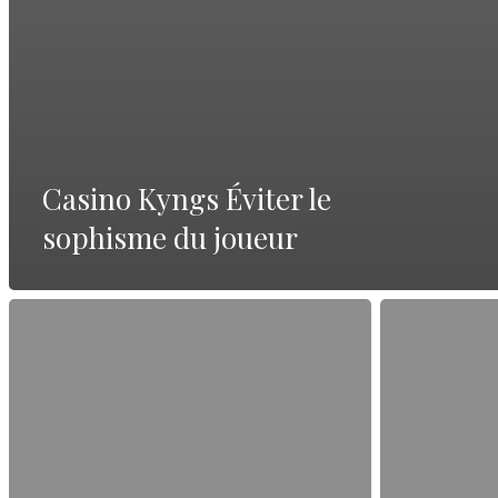
Casino Kyngs Éviter le
sophisme du joueur
Sito
Tutto
ufficiale
su
—
Giochi
guida
online
completa
in
Italia