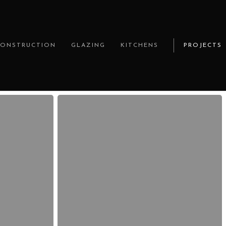
CONSTRUCTION
GLAZING
KITCHENS
PROJECTS
Visitar
el
sitio
—
guía
completa