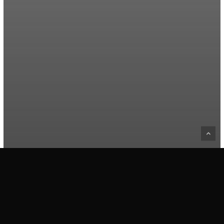
Tout sur shiny wilds casino
Casino
robocat