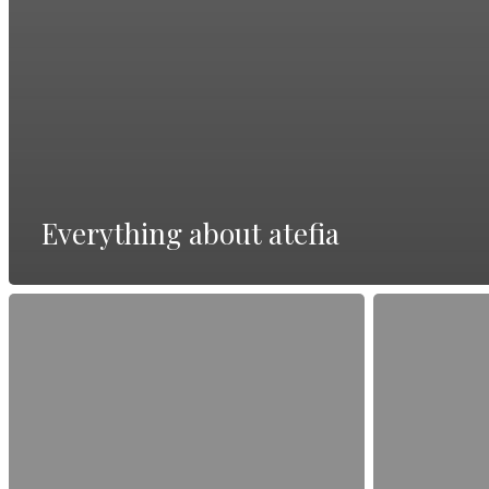
Everything about atefia
Beste
Alles
Online-
über
Seite
Vollständige
Deutschland
Bewertung
—
lesen
vollständiger