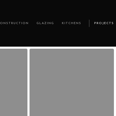
CONSTRUCTION
GLAZING
KITCHENS
PROJECTS
Alles
über
mehr
erfahren