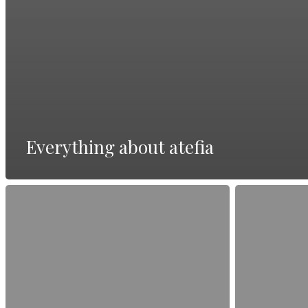
Everything about atefia
Beste
Alles
Online-
über
Seite
Vollständige
Deutschland
Bewertung
—
lesen
vollständiger