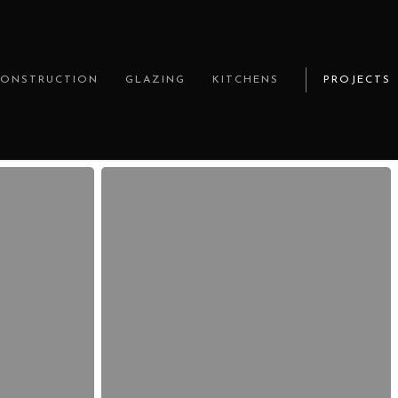
CONSTRUCTION
GLAZING
KITCHENS
PROJECTS
Alles
über
mehr
erfahren